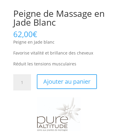
Peigne de Massage en
Jade Blanc
62,00
€
Peigne en Jade blanc
Favorise vitalité et brillance des cheveux
Réduit les tensions musculaires
quantité
Ajouter au panier
de
Peigne
de
Massage
en
Jade
Blanc