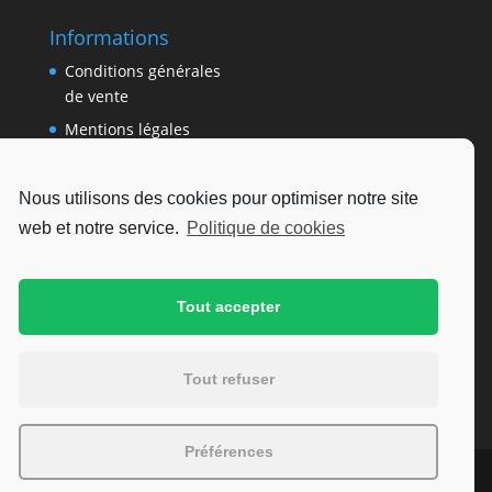
Informations
Conditions générales
de vente
Mentions légales
Politique de
confidentialité
Nous utilisons des cookies pour optimiser notre site
Politique de cookies
web et notre service.
Politique de cookies
(EU)
Déclaration de
confidentialité (UE)
Tout accepter
Avertissement
Tout refuser
Préférences
Copyright © 2021 Pharmacie des Dryades. Tous